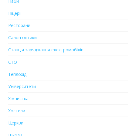
Паби
Піцерії
Ресторани
Салон оптики
Станція заряджання електромобілів
СТО
Теплохід
Університети
Хiмчистка
Хостели
Церкви
Школи