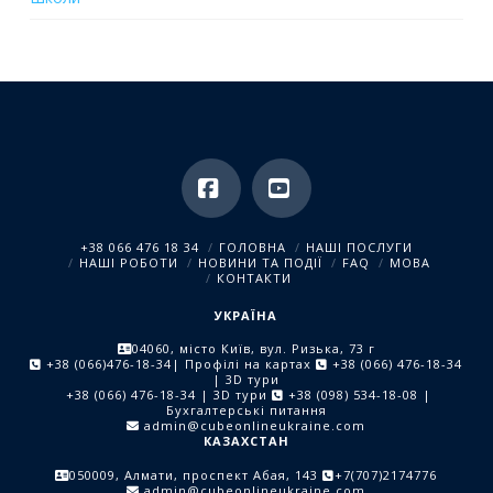
Facebook
YouTube
+38 066 476 18 34
ГОЛОВНА
НАШІ ПОСЛУГИ
НАШІ РОБОТИ
НОВИНИ ТА ПОДІЇ
FAQ
МОВА
КОНТАКТИ
УКРАЇНА
04060, місто Київ, вул. Ризька, 73 г
+38 (066)476-18-34
| Профілі на картах
+38 (066) 476-18-34
| 3D тури
+38 (066) 476-18-34
| 3D тури
+38 (098) 534-18-08
|
Бухгалтерські питання
admin@cubeonlineukraine.com
КАЗАХСТАН
050009, Алмати, проспект Абая, 143
+7(707)2174776
admin@cubeonlineukraine.com