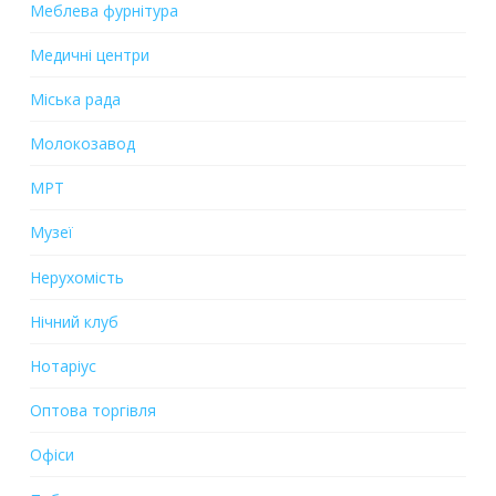
Меблева фурнітура
Медичні центри
Міська рада
Молокозавод
МРТ
Музеї
Нерухомість
Нічний клуб
Нотаріус
Оптова торгівля
Офіси