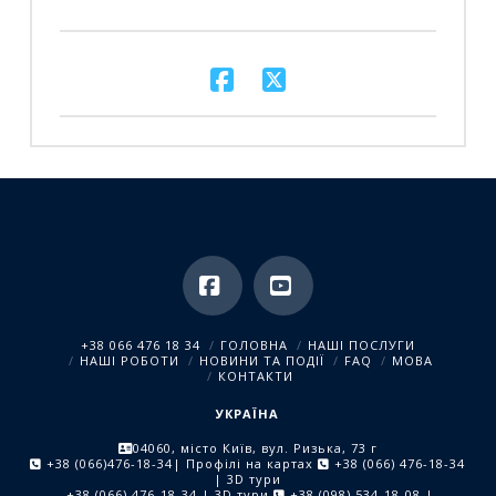
Facebook
YouTube
+38 066 476 18 34
ГОЛОВНА
НАШІ ПОСЛУГИ
НАШІ РОБОТИ
НОВИНИ ТА ПОДІЇ
FAQ
МОВА
КОНТАКТИ
УКРАЇНА
04060, місто Київ, вул. Ризька, 73 г
+38 (066)476-18-34
| Профілі на картах
+38 (066) 476-18-34
| 3D тури
+38 (066) 476-18-34
| 3D тури
+38 (098) 534-18-08
|