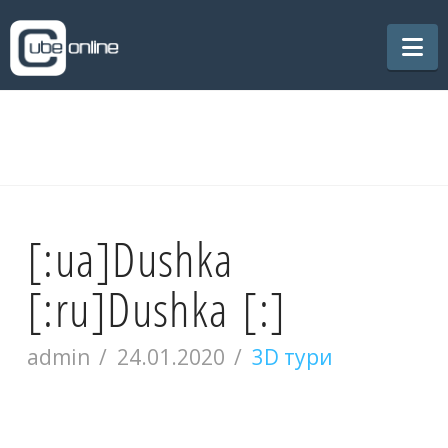
Na
[:ua]Dushka
[:ru]Dushka [:]
admin
24.01.2020
3D тури