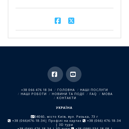
Facebook
YouTube
+38 066 476 18 34
ГОЛОВНА
НАШІ ПОСЛУГИ
НАШІ РОБОТИ
НОВИНИ ТА ПОДІЇ
FAQ
МОВА
КОНТАКТИ
УКРАЇНА
04060, місто Київ, вул. Ризька, 73 г
+38 (066)476-18-34
| Профілі на картах
+38 (066) 476-18-34
| 3D тури
+38 (066) 476-18-34
| 3D тури
+38 (098) 534-18-08
|